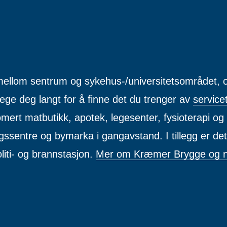
mellom sentrum og sykehus-/universitetsområdet, o
ege deg langt for å finne det du trenger av
service
omert matbutikk, apotek, legesenter, fysioterapi o
ngssentre og bymarka i gangavstand. I tillegg er det k
iti- og brannstasjon.
Mer om Kræmer Brygge og 