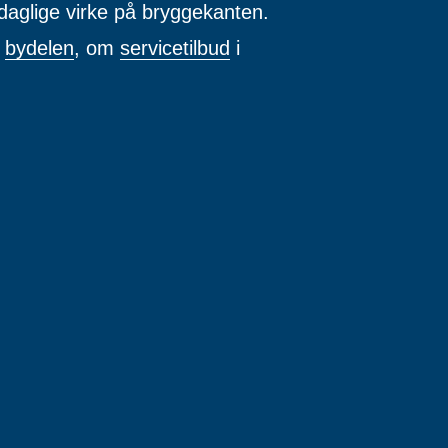
daglige virke på bryggekanten.
m
bydelen
, om
servicetilbud
i