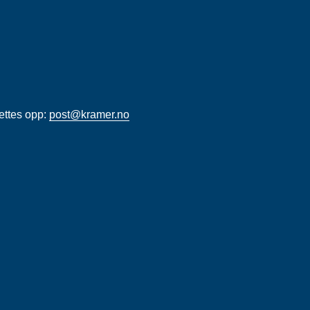
rettes opp:
post@kramer.no