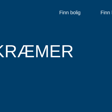
Finn bolig
Finn 
 KRÆMER