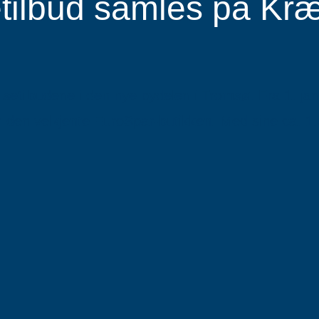
etilbud samles på K
etilbudene i den nye bydelen i Tromsø. Fra 1. janu
den velkjente EuroSpar-butikken. Med sine ca. 1.5