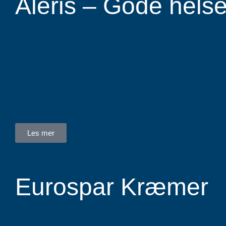
Aleris – Gode hels
Stakkevollvegen 41
Kræmer Brygge satser på å samle de beste hels
åpnet sine nye lokaler her – i samme bygg som 
nåværende lokasjon i Tromsø sentrum.
Les mer
Eurospar Kræmer
Stakkevollvegen 41