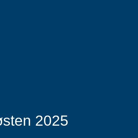
enter. Det kreves henvisning fra din lege,
sten 2025