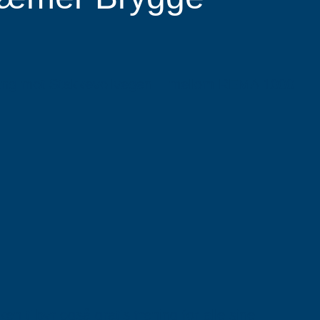
nngang mot Stakkevollvegen – mellom REMA 1000
en tilbyr også gratis trening for alle sine