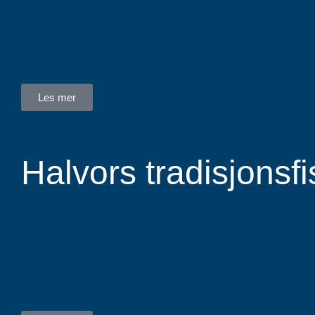
Velkommen til Nord-Europas største Eurospar-b
middagstips og oppskrifter. Enkel tilgang med g
Les mer
Halvors tradisjonsf
Kanal Nord (fra høsten 2025)
Halvors tradisjonsfisk er tilbake på Kræmer – 
ekte smak av tørrfisk og boknafisk. Kaffebaren l