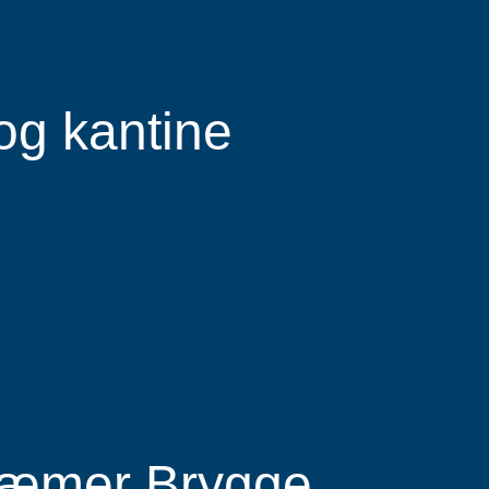
og kantine
atriumsløsningen i Stakkevollvegen 35-37 –
yst på noe godt til lunsj.
Kræmer Brygge