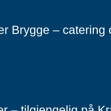
 Brygge – catering 
e ligger på Kræmer Brygge. Kantinen ligger midt i 
 og Helse Nord IKT. Ta turen innom dersom du har l
r – tilgjengelig på 