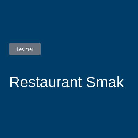
Stakkevollvegen 33
Høsten 2025 åpner Rema 1000 dørene på Kræmer
parkeringsplasser, vil butikken styrke servicetil
Les mer
Restaurant Smak
Kanal Nord
Eva-Linda og Espen har skapt Restaurant Smak 
Kræmerkaia i Tromsø. Hvert måltid en oppdagel