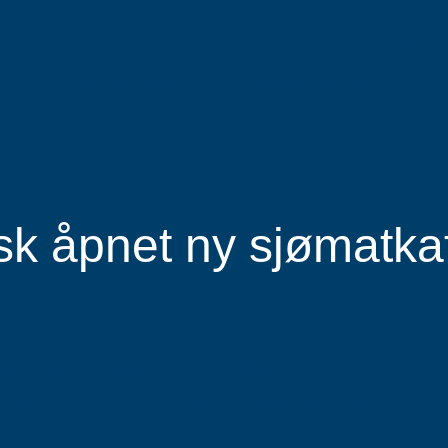
utikk! Matbutikken på Kræmer har blant annet fer
ratis parkering rett foran bygget mens du handler.
isk åpnet ny sjømatk
der reisen startet for 25 år siden. Høsten 2025 åp
igger praktisk til, rett ved hovedinngangen til Kan