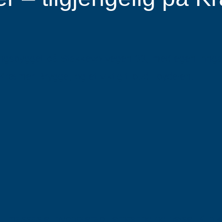
 næringsbygget på Stakkevollvegen 33, med egen i
Kræmer Brygge, og et viktig tilbud i bydelen.
i, massasje, hypnoterapi, ernæring og helse. Klinikk