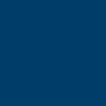
takkevollveien og 35 gratis
 i en varm og intim atmosfære her på
 hentet fra havet, lokale gårder og unike