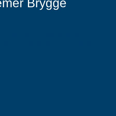
ræmer Brygge
ar 2024 har det private sykehuset Aleris
00 kvm dobler Aleris kapasiteten fra sin