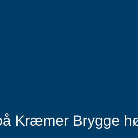
messige helsetjenester og god service til våre pasi
undersøkelse.
på Kræmer Brygge hø