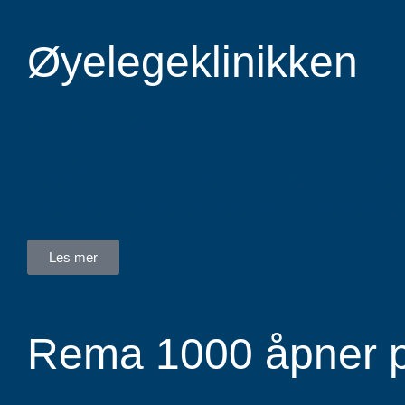
Øyelegeklinikken
Stakkevollvegen 41
Øyelegeklinikken jobber for å formidle kvalitets
optiker eller helsesykepleier ved førstegangs 
Les mer
Rema 1000 åpner 