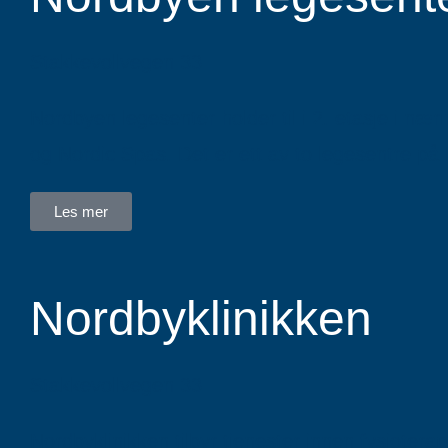
Stakkevollvegen 33
Nordbyen legesenter holder til i 2. etasje i
og Nordic Spas. Det er ett av to legesentre på 
Les mer
Nordbyklinikken
Stakkevollvegen 33
Nordbyklinikken tilbyr tjenester innen fysioterap