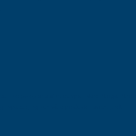
.
pa i Norge og er størst på spa i Nord-Norge. Nordic
g i spabad, og kan våre produkter svært godt.