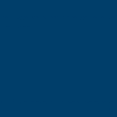
 Brygge. Med sin sentrale beliggenhet rett ved S
budet i bydelen.
for å hylle de ekte, nordnorske smakene, servert
sesreise gjennom smaker og teksturer, med råvarer