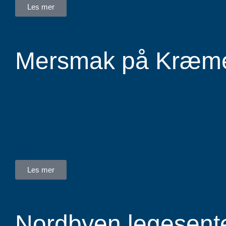
Les mer
Mersmak på Kræmer
Stakkevollvegen 35-37
Mersmak driver seks ulike kantiner, og én av d
bygget som blant annet huser Statens Vegvesen
Les mer
Nordbyen legesente