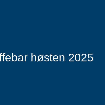
skvaredisk, hvor du også kan få gode
affebar høsten 2025
net de sin nye sjømatkaffebar, med fokus på
al Nord.