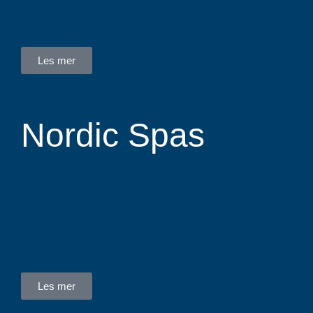
kunder. Gratis parkering på sørsiden av bygget
Les mer
Nordic Spas
Stakkevollvegen 33
Nordic Spas er en betydelig leverandør av utes
medarbeidere har med det lang og bred erfarin
Les mer