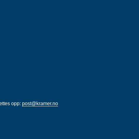
rettes opp:
post@kramer.no