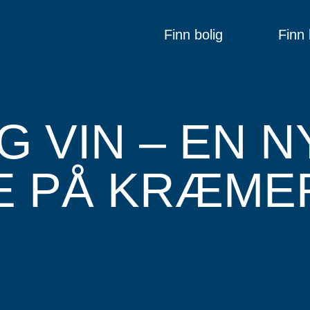
Finn bolig
Finn 
G VIN – EN 
E PÅ KRÆME