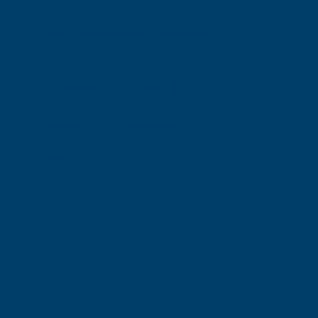
Glassmester A. Appelbom
AS
Kræmer Eiendom AS
Kræmer Maritime AS
Tryg