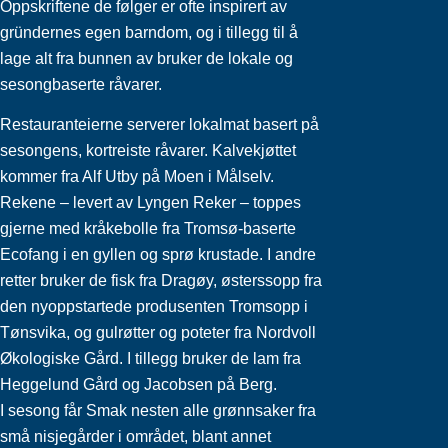
Oppskriftene de følger er ofte inspirert av
gründernes egen barndom, og i tillegg til å
lage alt fra bunnen av bruker de lokale og
sesongbaserte råvarer.
Restauranteierne serverer lokalmat basert på
sesongens, kortreiste råvarer. Kalvekjøttet
kommer fra Alf Utby på Moen i Målselv.
Rekene – levert av Lyngen Reker – toppes
gjerne med kråkebolle fra Tromsø-baserte
Ecofang i en gyllen og sprø krustade. I andre
retter bruker de fisk fra Dragøy, østerssopp fra
den nyoppstartede produsenten Tromsopp i
Tønsvika, og gulrøtter og poteter fra Nordvoll
Økologiske Gård. I tillegg bruker de lam fra
Heggelund Gård og Jacobsen på Berg.
I sesong får Smak nesten alle grønnsaker fra
små nisjegårder i området, blant annet