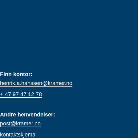
Finn kontor:
henrik.a.hanssen@kramer.no
+ 47 97 47 12 78
Andre henvendelser:
post@kramer.no
kontaktskjema